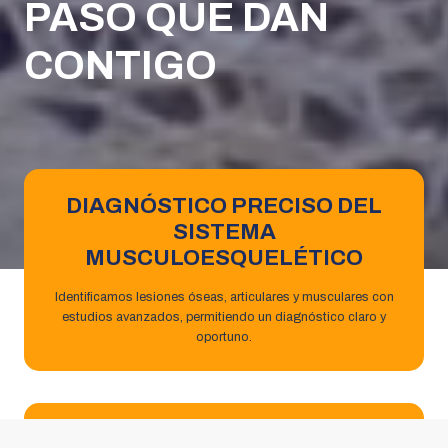
PASO QUE DAN
CONTIGO
DIAGNÓSTICO PRECISO DEL
SISTEMA
MUSCULOESQUELÉTICO
Identificamos lesiones óseas, articulares y musculares con
estudios avanzados, permitiendo un diagnóstico claro y
oportuno.
CIRUGÍA ESPECIALIZADA Y