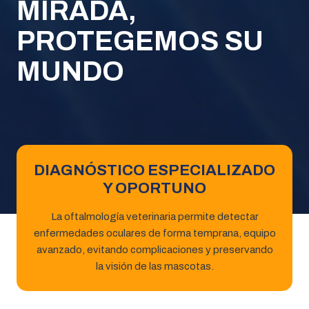
MIRADA,
PROTEGEMOS SU
MUNDO
DIAGNÓSTICO ESPECIALIZADO
Y OPORTUNO
La oftalmología veterinaria permite detectar
enfermedades oculares de forma temprana, equipo
avanzado, evitando complicaciones y preservando
la visión de las mascotas.