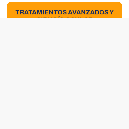
TRATAMIENTOS AVANZADOS Y
CIRUGÍA OCULAR
Desde tratamientos médicos hasta cirugías
especializadas (como úlceras corneales o
cataratas), se brinda atención integral para
recuperar la salud ocular.
MEJORA EN LA
CALIDAD DE VIDA
Una buena salud visual impacta directamente en el
bienestar, comportamiento y seguridad de las
mascotas, permitiéndoles disfrutar plenamente su
entorno de forma segura y de manera activa.