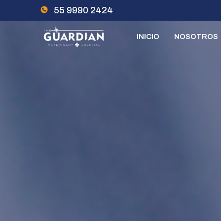
Skip
55 9990 2424
to
content
INICIO
NOSOTROS