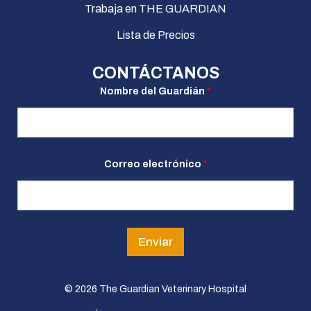
Trabaja en THE GUARDIAN
Lista de Precios
CONTÁCTANOS
d
Nombre del Guardián
*
e
l
N
o
m
b
r
Correo electrónico
*
e
*
Enviar
© 2026 The Guardian Veterinary Hospital