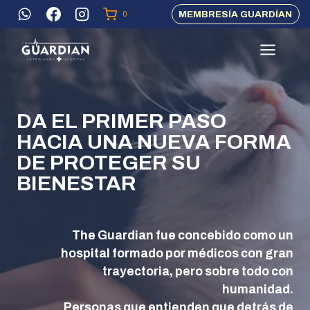
Skip
MEMBRESÍA GUARDÍAN
0
to
content
DA EL PRIMER PASO
HACIA UNA NUEVA FORMA
DE PROTEGER SU
BIENESTAR
The Guardian fue concebido como un
hospital formado por médicos con gran
trayectoria, pero sobre todo con
humanidad
.
Personas que entienden que detrás de