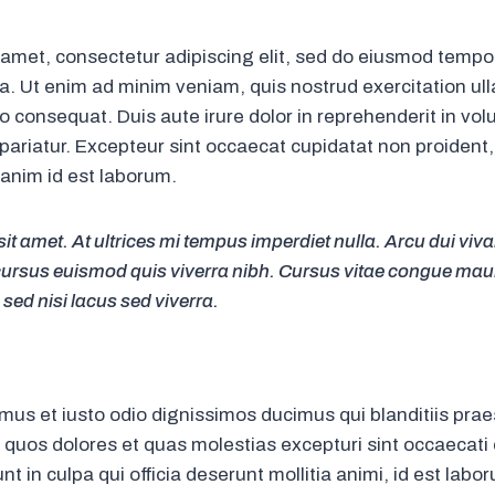
 amet, consectetur adipiscing elit, sed do eiusmod tempor
. Ut enim ad minim veniam, quis nostrud exercitation ulla
consequat. Duis aute irure dolor in reprehenderit in volu
 pariatur. Excepteur sint occaecat cupidatat non proident,
t anim id est laborum.
 sit amet. At ultrices mi tempus imperdiet nulla. Arcu dui viv
ursus euismod quis viverra nibh. Cursus vitae congue mau
sed nisi lacus sed viverra.
mus et iusto odio dignissimos ducimus qui blanditiis pr
i quos dolores et quas molestias excepturi sint occaecati
unt in culpa qui officia deserunt mollitia animi, id est lab