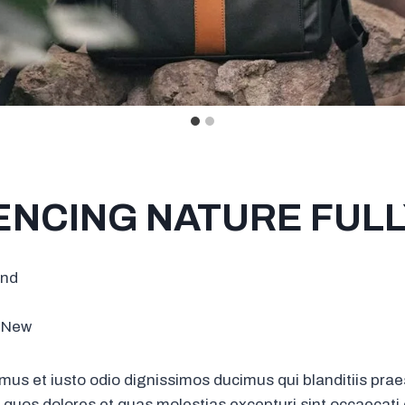
ENCING NATURE FUL
ind
 New
mus et iusto odio dignissimos ducimus qui blanditiis pr
i quos dolores et quas molestias excepturi sint occaecati