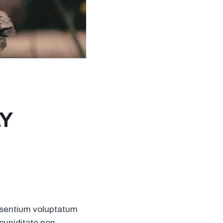
LY
aesentium voluptatum
 cupiditate non