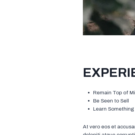
EXPERI
Remain Top of M
Be Seen to Sell
Learn Something
At vero eos et accusa
deleniti atque corrupt